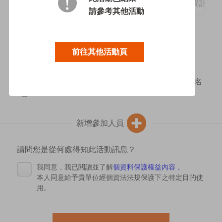
*
請參考其他活動
*
參加場次:
前往其他活動頁
*請按儲存後再新增參加人員。
全部報名完後，要到下方點選立即報名才算完成報名
喔！
新增參加人員
請問您是從何處得知此活動訊息？
我同意，我已閱讀並了解
個資料保護權益內容，
本人同意給予貴單位經個資法法規保護下之特定目的使
用。