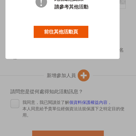
*
請參考其他活動
*
參加場次:
前往其他活動頁
*請按儲存後再新增參加人員。
全部報名完後，要到下方點選立即報名才算完成報名
喔！
新增參加人員
請問您是從何處得知此活動訊息？
我同意，我已閱讀並了解
個資料保護權益內容，
本人同意給予貴單位經個資法法規保護下之特定目的使
用。