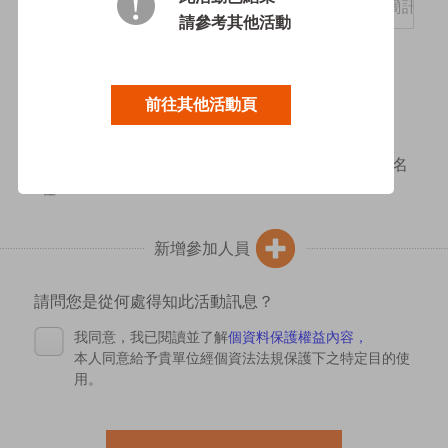
*
請參考其他活動
*
參加場次:
前往其他活動頁
*請按儲存後再新增參加人員。
全部報名完後，要到下方點選立即報名才算完成報名
喔！
新增參加人員
請問您是從何處得知此活動訊息？
我同意，我已閱讀並了解
個資料保護權益內容，
本人同意給予貴單位經個資法法規保護下之特定目的使
用。