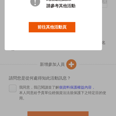
*
請參考其他活動
*
參加場次:
前往其他活動頁
*請按儲存後再新增參加人員。
全部報名完後，要到下方點選立即報名才算完成報名
喔！
新增參加人員
請問您是從何處得知此活動訊息？
我同意，我已閱讀並了解
個資料保護權益內容，
本人同意給予貴單位經個資法法規保護下之特定目的使
用。