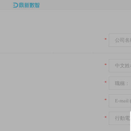
*
*
*
職稱：
*
*