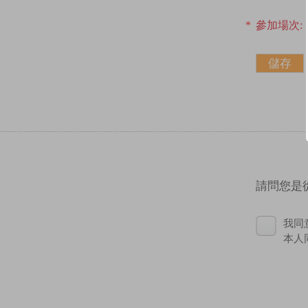
*
參加場次:
請問您是
我同
本人