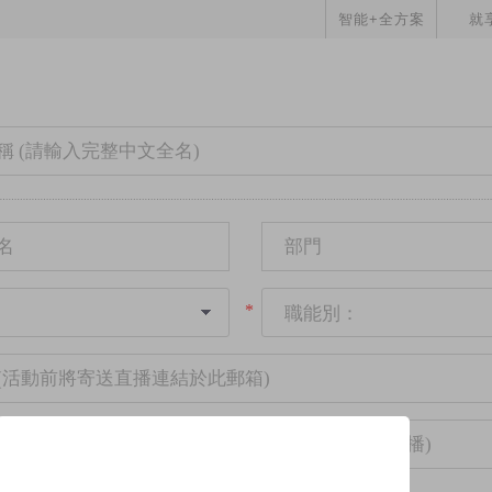
智能+全方案
就
*
職能別：