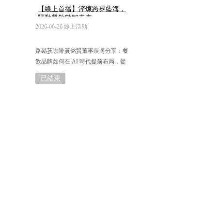
BPM 企業流程管理
【線上首播】淬煉跨界藍海，
BI 商業智慧
驅動餐飲數智未來
CRM 客戶關係管理
2026-06-26 線上活動
HR 人力資源管理
POS 銷售點管理
路易莎咖啡黃銘賢董事長將分享：餐
EAI 整合應用解決方
飲品牌如何在 AI 時代提前布局，從
案
「經驗經營」走向「制度管理」，奠
AI 解決方案
已結束
定成長關鍵基礎
企業 AI
Agent Space
AI私有部署
AI知識庫 ChatFile
企業AI助理
智能+應用
數位化轉型
企業數位化轉型
ESG企業永續價值
ESG碳排執行力評量
ESG社會責任評量
企業資安風險評量
行業痛點診斷報告