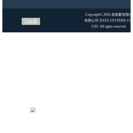
線上直播
Copyright© 2026 鼎新數智股份
有限公司 DATA SYSTEMS CO.
已結束
LTD. All rights reserved.
方案
產品與軟體
ERP滿足企業各成長
階段
集團大型企業：T100
ERP
中大型製造業：
Workflow ERP GP
中大型流通業：
Cosmos ERP
中小企業：SmartERP
小微型企業：A1商務
應用雲
新創新設公司
ERPⅡ 管理需求延展應
用