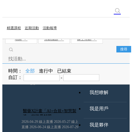
精選課程
近期活動
活動報導
地區
活動議題
線上活動
時間：
全部
進行中
已結束
自訂：
-
我想瞭解
我是用戶
醫藥X計畫「AI×合規×智慧製
造」的跨界解題
2026-04-29 線上直播 2026-05-27 線上
我是夥伴
直播 2026-06-24 線上直播 2026-07-29