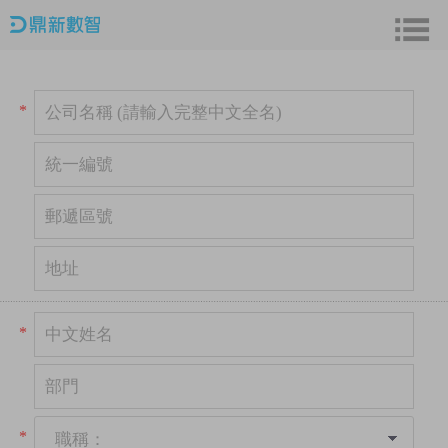
*
*
*
職稱：